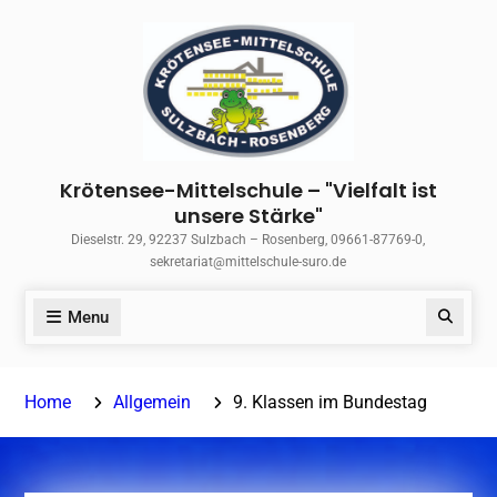
Skip
to
content
Krötensee-Mittelschule – "Vielfalt ist
unsere Stärke"
Dieselstr. 29, 92237 Sulzbach – Rosenberg, 09661-87769-0,
sekretariat@mittelschule-suro.de
Menu
Search
Home
Allgemein
9. Klassen im Bundestag