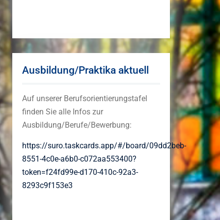
Ausbildung/Praktika aktuell
Auf unserer Berufsorientierungstafel
finden Sie alle Infos zur
Ausbildung/Berufe/Bewerbung:
https://suro.taskcards.app/#/board/09dd2beb-
8551-4c0e-a6b0-c072aa553400?
token=f24fd99e-d170-410c-92a3-
8293c9f153e3