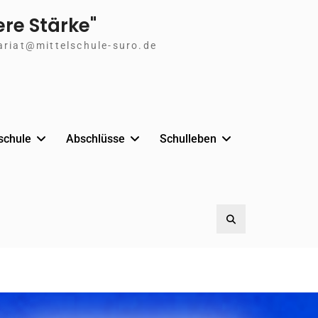
ere Stärke"
ariat@mittelschule-suro.de
lschule
Abschlüsse
Schulleben
Search