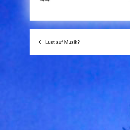
Beitragsnavigation
Previous
Lust auf Musik?
post: