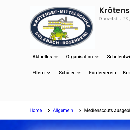
Skip
Krötense
to
Dieselstr. 2
content
Aktuelles
Organisation
Schulentwi
Eltern
Schüler
Förderverein
Kon
Home
Allgemein
Medienscouts ausgebi