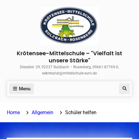
Skip
to
content
Krötensee-Mittelschule – "Vielfalt ist
unsere Stärke"
Dieselstr. 29, 92237 Sulzbach – Rosenberg, 09661-87769-0,
sekretariat@mittelschule-suro.de
Menu
Search
Home
Allgemein
Schüler helfen