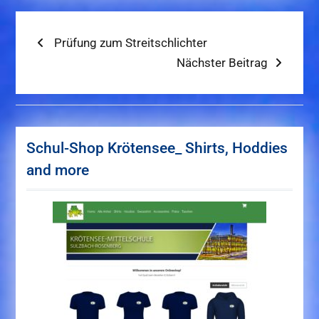
Beitragsnavigation
Previous
Prüfung zum Streitschlichter
post:
Next
Nächster Beitrag
post:
Schul-Shop Krötensee_ Shirts, Hoddies
and more