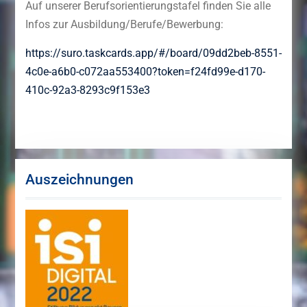
Auf unserer Berufsorientierungstafel finden Sie alle
Infos zur Ausbildung/Berufe/Bewerbung:
https://suro.taskcards.app/#/board/09dd2beb-8551-
4c0e-a6b0-c072aa553400?token=f24fd99e-d170-
410c-92a3-8293c9f153e3
Auszeichnungen