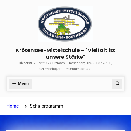
Skip
to
content
Krötensee-Mittelschule – "Vielfalt ist
unsere Stärke"
Dieselstr. 29, 92237 Sulzbach – Rosenberg, 09661-87769-0,
sekretariat@mittelschule-suro.de
Menu
Search
Home
Schulprogramm