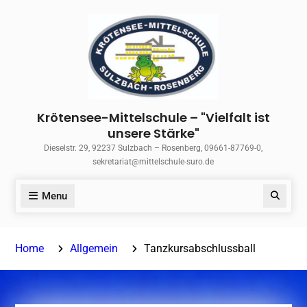
Skip
to
content
Krötensee-Mittelschule – "Vielfalt ist
unsere Stärke"
Dieselstr. 29, 92237 Sulzbach – Rosenberg, 09661-87769-0,
sekretariat@mittelschule-suro.de
Menu
Search
Home
Allgemein
Tanzkursabschlussball