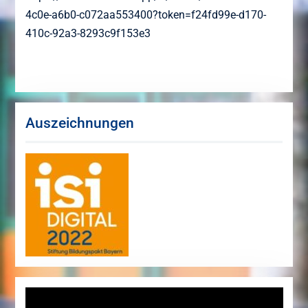
4c0e-a6b0-c072aa553400?token=f24fd99e-d170-
410c-92a3-8293c9f153e3
Auszeichnungen