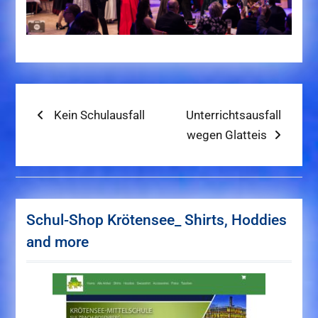
Beitragsnavigation
Previous
Next
Kein Schulausfall
Unterrichtsausfall
post:
post:
wegen Glatteis
Schul-Shop Krötensee_ Shirts, Hoddies
and more