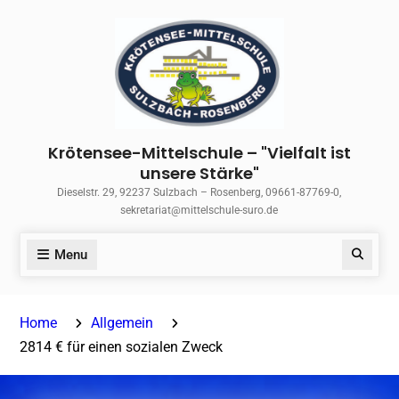
Skip
to
content
Krötensee-Mittelschule – "Vielfalt ist
unsere Stärke"
Dieselstr. 29, 92237 Sulzbach – Rosenberg, 09661-87769-0,
sekretariat@mittelschule-suro.de
Menu
Search
Home
Allgemein
2814 € für einen sozialen Zweck