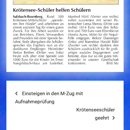
Beitragsnavigation
Previous
Einsteigen in den M-Zug mit
post:
Aufnahmeprüfung
Next
Krötenseeschüler
post:
geehrt